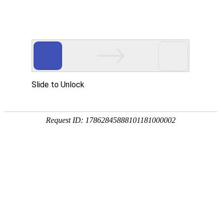
新闻资讯
您当前位置>
首页
>
新闻资讯
>
公司新闻
企业手机网站建设要注意些什么
浏览次数：12482